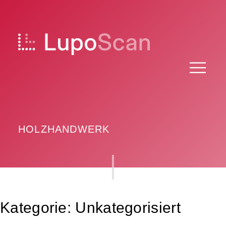
Skip
to
content
HOLZHANDWERK
Kategorie:
Unkategorisiert