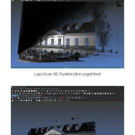
LupoScan 3D Punktwolke ungefiltert